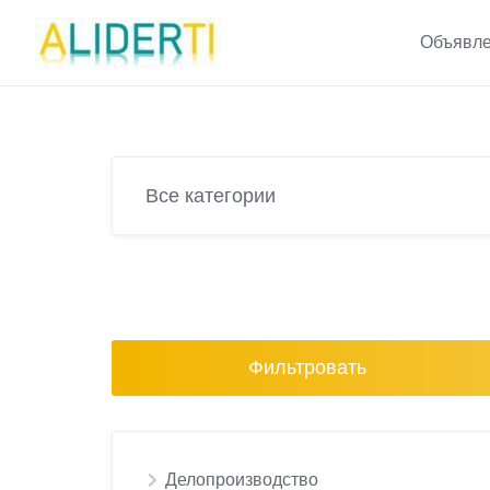
Skip
to
Объявле
content
Фильтровать
Делопроизводство