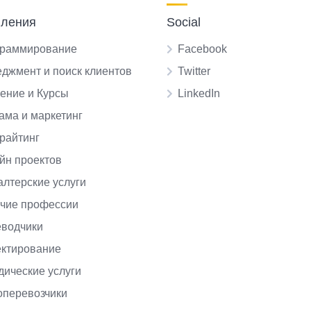
ления
Social
раммирование
Facebook
джмент и поиск клиентов
Twitter
ение и Курсы
LinkedIn
ама и маркетинг
райтинг
йн проектов
алтерские услуги
чие профессии
водчики
ктирование
ические услуги
оперевозчики