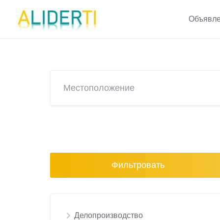
Skip
to
Объявле
content
Фильтровать
Делопроизводство