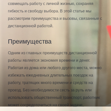
совмещать работу с личной жизнью, сохраняя
гибкость и свободу выбора. В этой статье мы
рассмотрим преимущества и вызовы, связанные с
дистанционной работой.
Преимущества
Одним из главных преимуществ дистанционной
работы является экономия времени и денег.
Работая из дома или любого другого места, можно
избежать ежедневных длительных поездок на
работу, тратящих много времени и средств на
проезд. Без необходимости сесть за руль или
использовать общественный транспорт, работник
может сосредоточиться на своей задаче,