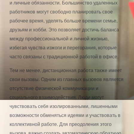
и личные обязанности. Большинство удаленных
работников могут свободно планировать свое
рабочее время, уделять больше времени семье,
друзьям и хобби. Это позволяет достичь баланса
между профессиональной и личной жизнью,
избегая чувства изжоги и перегорания, которые
часто связаны с традиционной работой в офисе.
Тем не менее, дистанционная работа также имеет
свои вызовы. Одним из главных вызовов является
отсутствие физической коммуникации и
социального взаимодействия. Люди могут
чувствовать себя изолированными, лишенными
возможности обменяться идеями и участвовать в
коллективной работе. Для преодоления этого
вызова, важно создать автоматическую обратную