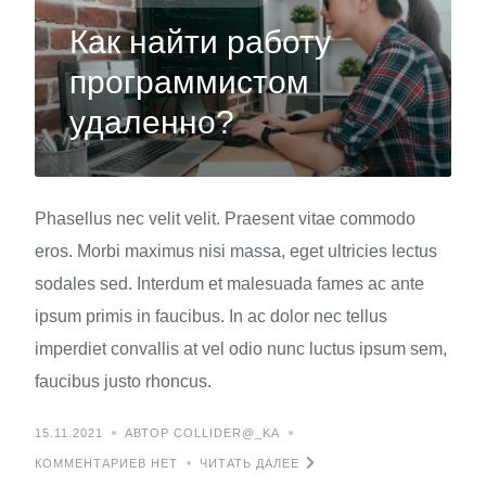
Как найти работу
программистом
удаленно?
Phasellus nec velit velit. Praesent vitae commodo
eros. Morbi maximus nisi massa, eget ultricies lectus
sodales sed. Interdum et malesuada fames ac ante
ipsum primis in faucibus. In ac dolor nec tellus
imperdiet convallis at vel odio nunc luctus ipsum sem,
faucibus justo rhoncus.
15.11.2021
АВТОР COLLIDER@_KA
КОММЕНТАРИЕВ НЕТ
ЧИТАТЬ ДАЛЕЕ