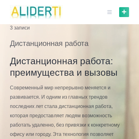
Skip
to
content
3 записи
Дистанционная работа
Дистанционная работа:
преимущества и вызовы
Современный мир непрерывно меняется и
развивается. И одним из главных трендов
последних лет стала дистанционная работа,
которая предоставляет людям возможность
работать удаленно, без привязки к конкретному
офису или городу. Эта технология позволяет