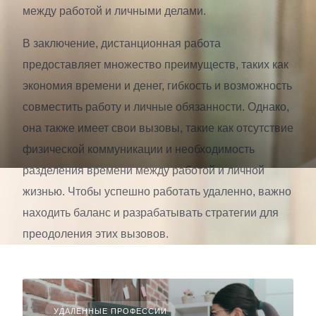
между работой и личными делами.
В заключение, дистанционная работа
предоставляет множество преимуществ, таких как
экономия времени и денег, гибкость и возможность
совместить работу и личные обязанности. Однако,
она также имеет свои вызовы, такие как отсутствие
физической коммуникации и необходимость
разделения времени между работой и личной
жизнью. Чтобы успешно работать удаленно, важно
находить баланс и разрабатывать стратегии для
преодоления этих вызовов.
УДАЛЕННЫЕ ПРОФЕССИИ