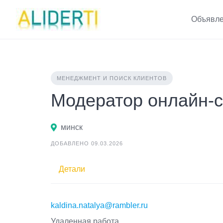
Skip
to
Объявле
content
МЕНЕДЖМЕНТ И ПОИСК КЛИЕНТОВ
Модератор онлайн-
минск
ДОБАВЛЕНО 09.03.2026
Детали
kaldina.natalya@rambler.ru
Удаленная работа