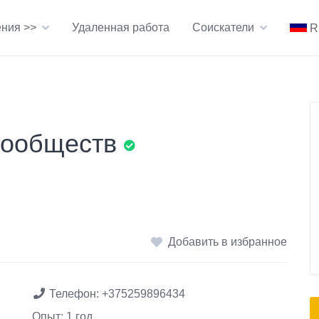
ния >>
Удаленная работа
Соискатели
R
сообществ
Добавить в избранное
Телефон:
+375259896434
Опыт: 1 год