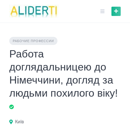
Skip
to
content
РАБОЧИЕ ПРОФЕССИИ
Работа
доглядальницею до
Німеччини, догляд за
людьми похилого віку!
Київ