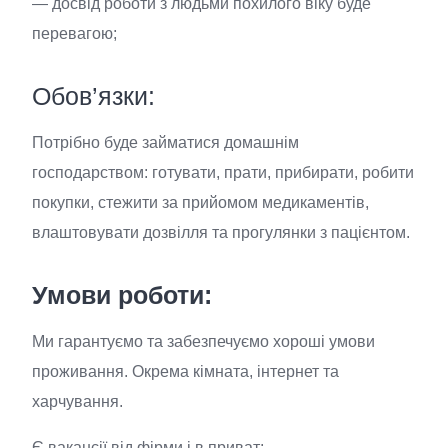
— досвід роботи з людьми похилого віку буде
перевагою;
Обов’язки:
Потрібно буде займатися домашнім
господарством: готувати, прати, прибирати, робити
покупки, стежити за прийомом медикаментів,
влаштовувати дозвілля та прогулянки з пацієнтом.
Умови роботи:
Ми гарантуємо та забезпечуємо хороші умови
проживання. Окрема кімната, інтернет та
харчування.
Є вакансії від фірми і в приват: